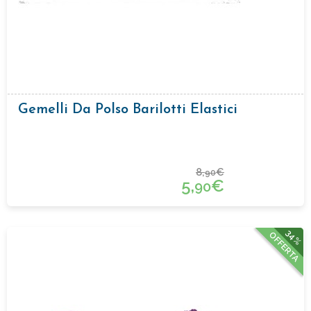
Gemelli Da Polso Barilotti Elastici
8,
€
90
5,
€
90
34%
OFFERTA