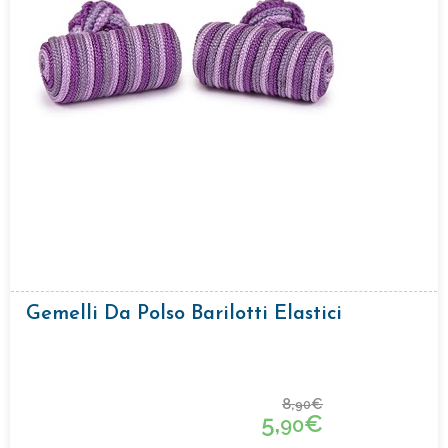
Gemelli Da Polso Barilotti Elastici
8,
€
90
5,
€
90