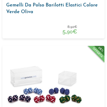
Gemelli Da Polso Barilotti Elastici Colore
Verde Oliva
8,
€
90
5,
€
90
28%
OFFERTA