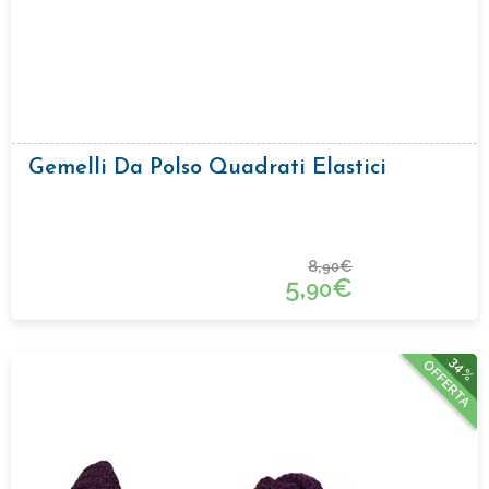
Gemelli Da Polso Quadrati Elastici
8,
€
90
5,
€
90
34%
OFFERTA