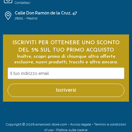
Contattaci
Calle Don Ramón de la Cruz, 47
28001 - Madrid
ISCRIVITI PER OTTENERE UNO SCONTO
DEL 5% SUL TUO PRIMO ACQUISTO
Inoltre, scopri prima di chiunque altro offerte
esclusive, nuovi prodotti, trucchi e altro ancora.
Il
tuo
indirizzo
Iscriversi
email
Copyright © 2026 amarcord-store.com •
Avviso legale
•
Termini e condizioni
d'uso
•
Politica sulle cookie