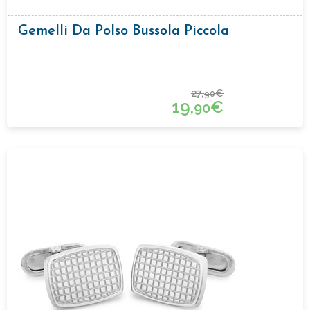
Gemelli Da Polso Bussola Piccola
27,
€
90
19,
€
90