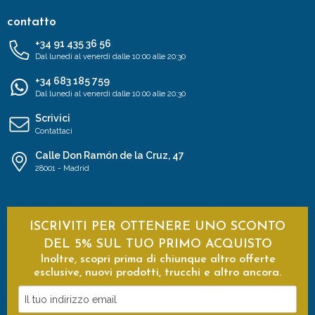
contatto
+34 91 435 36 56
Dal lunedì al venerdì dalle 10:00 alle 20:30
+34 683 185 759
Dal lunedì al venerdì dalle 10:00 alle 20:30
Scrivici
Contattaci
Calle Don Ramón de la Cruz, 47
28001 - Madrid
ISCRIVITI PER OTTENERE UNO SCONTO
DEL 5% SUL TUO PRIMO ACQUISTO
Inoltre, scopri prima di chiunque altro offerte
esclusive, nuovi prodotti, trucchi e altro ancora.
Il
tuo