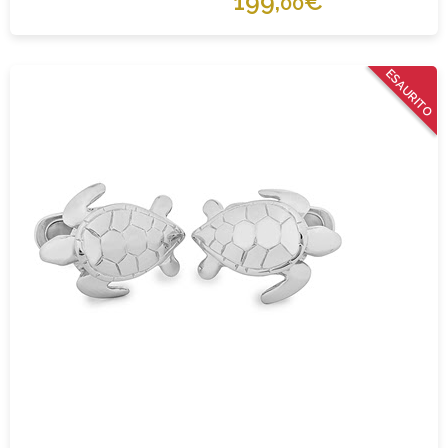
199,
€
00
ESAURITO