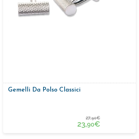
Gemelli Da Polso Classici
27,
€
90
23,
€
90