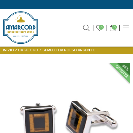
0
0
INIZIO
CATALOGO
GEMELLI DA POLSO ARGENTO
56%
OFFERTA