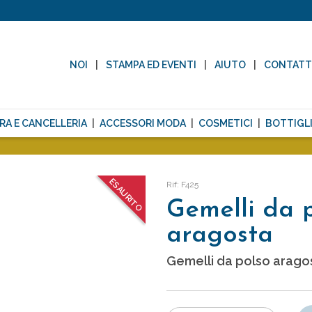
NOI
STAMPA ED EVENTI
AIUTO
CONTAT
RA E CANCELLERIA
ACCESSORI MODA
COSMETICI
BOTTIGLI
ESAURITO
Rif: F425
Gemelli da 
aragosta
Gemelli da polso arago