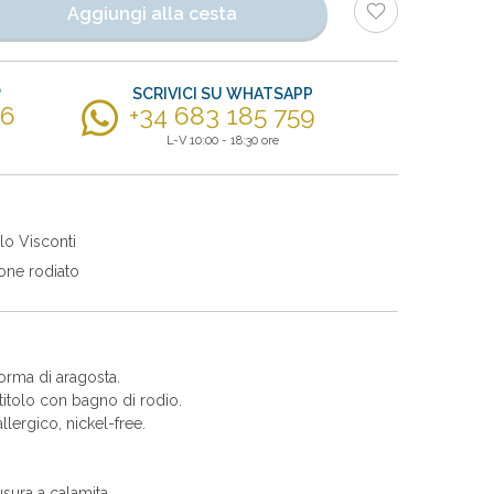
Aggiungi alla cesta
?
SCRIVICI SU WHATSAPP
56
+34 683 185 759
L-V 10:00 - 18:30 ore
lo Visconti
one rodiato
orma di aragosta.
itolo con bagno di rodio.
allergico, nickel-free.
sura a calamita.