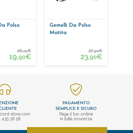
Da Polso
Gemelli Da Polso
Matita
26,
€
27,
€
05
90
19,
€
23,
€
90
90
ENZIONE
PAGAMENTO
CLIENTE
SEMPLICE E SICURO
cord-store.com
Paga il tuo ordine
1 435 36 56
in tutta sicurezza