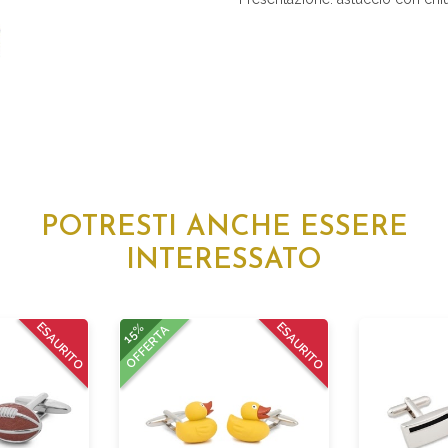
POTRESTI ANCHE ESSERE
INTERESSATO
ESAURITO
15%
ESAURITO
OFFERTA