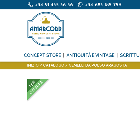
+34 91 435 36 56
|
+34 683 185 759
CONCEPT STORE
ANTIQUITÀ E VINTAGE
SCRITTU
INIZIO
CATALOGO
GEMELLI DA POLSO ARAGOSTA
15%
OFFERTA