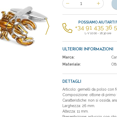
Numero
di
articoli
POSSIAMO AIUTARTI
+34 91 435 36 
L-V 10:00 - 18:30 ore
ULTERIORI INFORMAZIONI
Marca:
Car
Materiale:
Ott
DETTAGLI
Articolo: gemelli da polso con f
Composizione: ottone di primo t
Caratteristiche: non si ossida, an
Larghezza: 26 mm.
Altezza: 11 mm.
Presentazione: astuccio con chiu