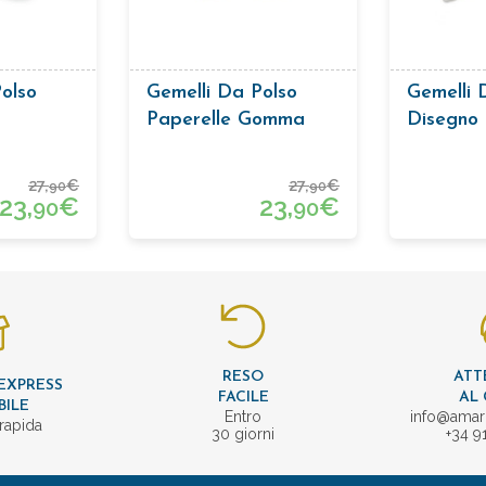
olso
Gemelli Da Polso
Gemelli 
Paperelle Gomma
Disegno
27,
€
27,
€
90
90
23,
€
23,
€
90
90
RESO
ATT
EXPRESS
FACILE
AL 
BILE
Entro
info@amar
rapida
30 giorni
+34 9