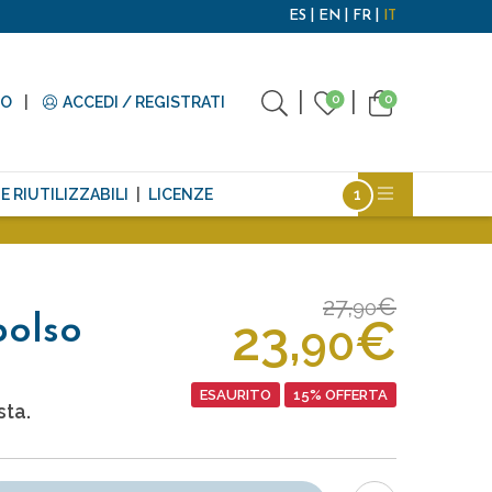
ES
EN
FR
IT
0
0
TO
ACCEDI / REGISTRATI
E RIUTILIZZABILI
LICENZE
27,
€
90
23,
€
polso
90
ESAURITO
15% OFFERTA
sta.