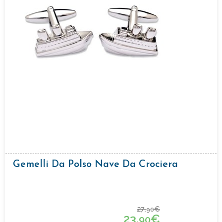
Gemelli Da Polso Nave Da Crociera
27,
€
90
23,
€
90