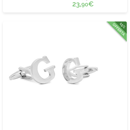
23,
€
90
15%
OFFERTA