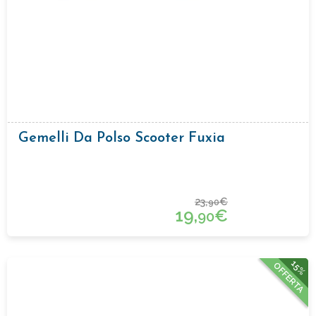
Gemelli Da Polso Scooter Fuxia
23,
€
90
19,
€
90
15%
OFFERTA