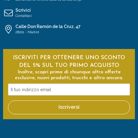
Scrivici
Contattaci
Calle Don Ramón de la Cruz, 47
28001 - Madrid
ISCRIVITI PER OTTENERE UNO SCONTO
DEL 5% SUL TUO PRIMO ACQUISTO
Inoltre, scopri prima di chiunque altro offerte
esclusive, nuovi prodotti, trucchi e altro ancora.
Il
tuo
indirizzo
Iscriversi
email