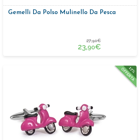
Gemelli Da Polso Mulinello Da Pesca
27,
€
90
23,
€
90
17%
OFFERTA