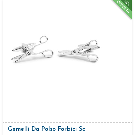
15%
OFFERTA
Gemelli Da Polso Forbici Sc