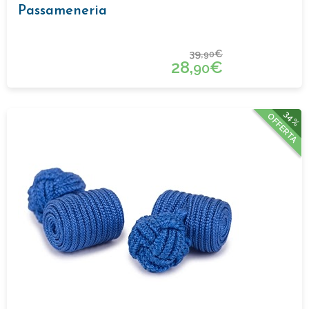
Passameneria
39,
€
90
28,
€
90
34%
OFFERTA