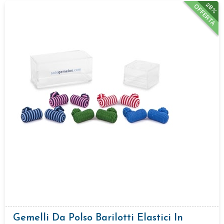
28%
OFFERTA
Gemelli Da Polso Barilotti Elastici In