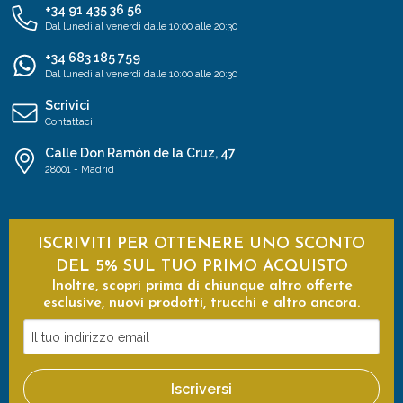
+34 91 435 36 56
Dal lunedì al venerdì dalle 10:00 alle 20:30
+34 683 185 759
Dal lunedì al venerdì dalle 10:00 alle 20:30
Scrivici
Contattaci
Calle Don Ramón de la Cruz, 47
28001 - Madrid
ISCRIVITI PER OTTENERE UNO SCONTO
DEL 5% SUL TUO PRIMO ACQUISTO
Inoltre, scopri prima di chiunque altro offerte
esclusive, nuovi prodotti, trucchi e altro ancora.
Il
tuo
indirizzo
Iscriversi
email