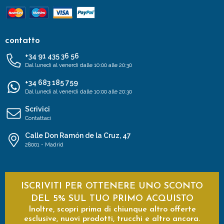
contatto
+34 91 435 36 56
Dal lunedì al venerdì dalle 10:00 alle 20:30
+34 683 185 759
Dal lunedì al venerdì dalle 10:00 alle 20:30
Scrivici
Contattaci
Calle Don Ramón de la Cruz, 47
28001 - Madrid
ISCRIVITI PER OTTENERE UNO SCONTO
DEL 5% SUL TUO PRIMO ACQUISTO
Inoltre, scopri prima di chiunque altro offerte
esclusive, nuovi prodotti, trucchi e altro ancora.