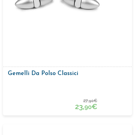
Gemelli Da Polso Classici
27,
€
90
23,
€
90