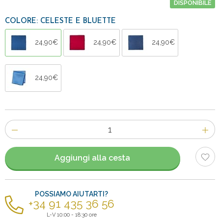
DISPONIBILE
COLORE: CELESTE E BLUETTE
24,90€
24,90€
24,90€
24,90€
Numero
di
articoli
Aggiungi alla cesta
POSSIAMO AIUTARTI?
+34 91 435 36 56
L-V 10:00 - 18:30 ore