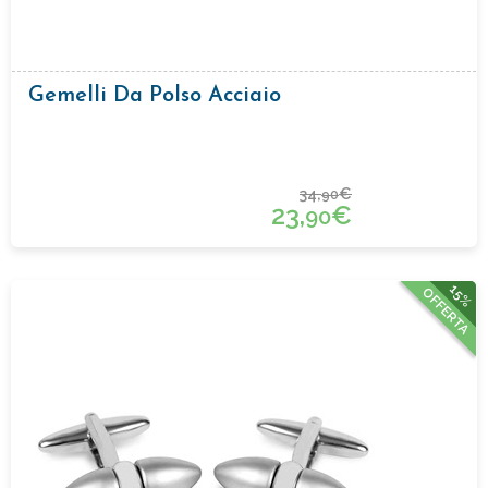
Gemelli Da Polso Acciaio
34,
€
90
23,
€
90
15%
OFFERTA