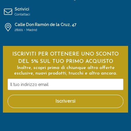
Scrivici
Contattaci
Calle Don Ramón de la Cruz, 47
28001 - Madrid
ISCRIVITI PER OTTENERE UNO SCONTO
DEL 5% SUL TUO PRIMO ACQUISTO
Inoltre, scopri prima di chiunque altro offerte
esclusive, nuovi prodotti, trucchi e altro ancora.
Il
tuo
indirizzo
Iscriversi
email