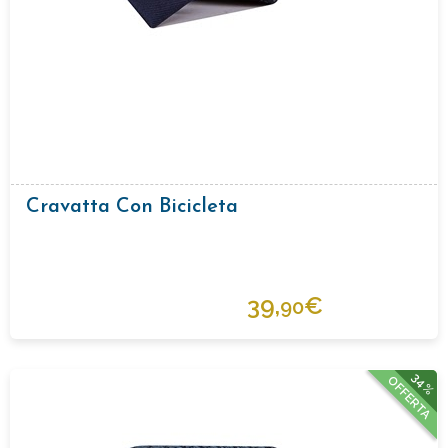
Cravatta Con Bicicleta
39,
€
90
34%
OFFERTA