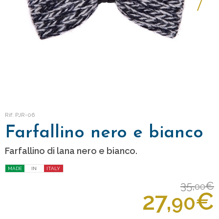
Rif: PJR-06
Farfallino nero e bianco
Farfallino di lana nero e bianco.
MADE
IN
ITALY
35,
€
00
27,
€
90