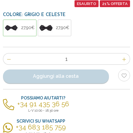
ESAURITO
21% OFFERTA
COLORE: GRIGIO E CELESTE
27,90€
27,90€
Numero
di
articoli
Aggiungi alla cesta
POSSIAMO AIUTARTI?
+34 91 435 36 56
L-V 10:00 - 18:30 ore
SCRIVICI SU WHATSAPP
+34 683 185 759