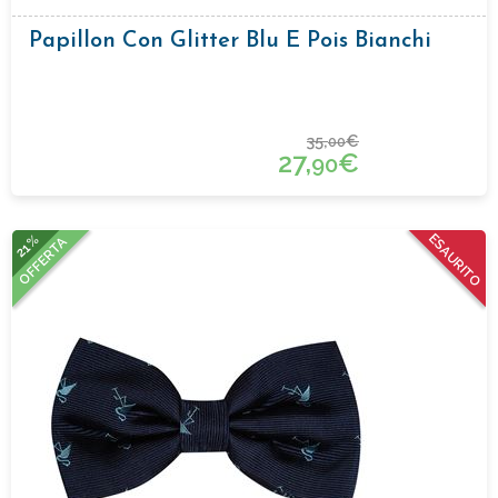
Papillon Con Glitter Blu E Pois Bianchi
35,
€
00
27,
€
90
21%
ESAURITO
OFFERTA