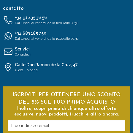
contatto
+34 91 435 36 56
Dal lunedì al venerdì dalle 10:00 alle 20:30
+34 683 185 759
Dal lunedì al venerdì dalle 10:00 alle 20:30
Scrivici
Contattaci
Calle Don Ramón de la Cruz, 47
28001 - Madrid
ISCRIVITI PER OTTENERE UNO SCONTO
DEL 5% SUL TUO PRIMO ACQUISTO
Inoltre, scopri prima di chiunque altro offerte
esclusive, nuovi prodotti, trucchi e altro ancora.
Il
tuo