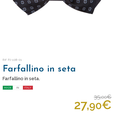
Rif: PJ-108-01
Farfallino in seta
Farfallino in seta.
MADE
IN
ITALY
35,
€
00
27,
€
90