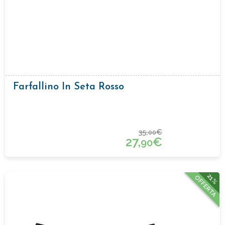
Farfallino In Seta Rosso
35,
€
00
27,
€
90
21%
OFFERTA