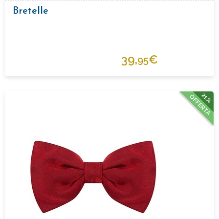
Bretelle
39,
€
95
21%
OFFERTA