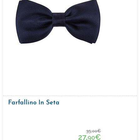
Farfallino In Seta
35,
€
00
27,
€
90