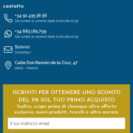
contatto
+34 91 435 36 56
Dal lunedì al venerdì dalle 10:00 alle 20:30
+34 683 185 759
Dal lunedì al venerdì dalle 10:00 alle 20:30
Scrivici
Contattaci
Calle Don Ramón de la Cruz, 47
28001 - Madrid
ISCRIVITI PER OTTENERE UNO SCONTO
DEL 5% SUL TUO PRIMO ACQUISTO
Inoltre, scopri prima di chiunque altro offerte
esclusive, nuovi prodotti, trucchi e altro ancora.
Il
tuo