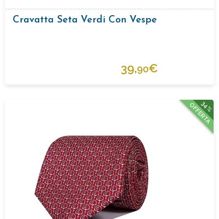
Cravatta Seta Verdi Con Vespe
39,
€
90
34%
OFFERTA