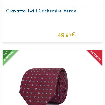
Cravatta Twill Cachemire Verde
49,
€
90
34%
ESAURITO
OFFERTA