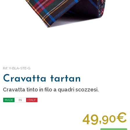
Rif: Y-BLA-STE-G
Cravatta tartan
Cravatta tinto in filo a quadri scozzesi.
MADE
IN
ITALY
49,
€
90