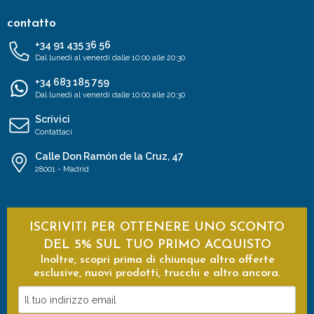
contatto
+34 91 435 36 56
Dal lunedì al venerdì dalle 10:00 alle 20:30
+34 683 185 759
Dal lunedì al venerdì dalle 10:00 alle 20:30
Scrivici
Contattaci
Calle Don Ramón de la Cruz, 47
28001 - Madrid
ISCRIVITI PER OTTENERE UNO SCONTO
DEL 5% SUL TUO PRIMO ACQUISTO
Inoltre, scopri prima di chiunque altro offerte
esclusive, nuovi prodotti, trucchi e altro ancora.
Il
tuo