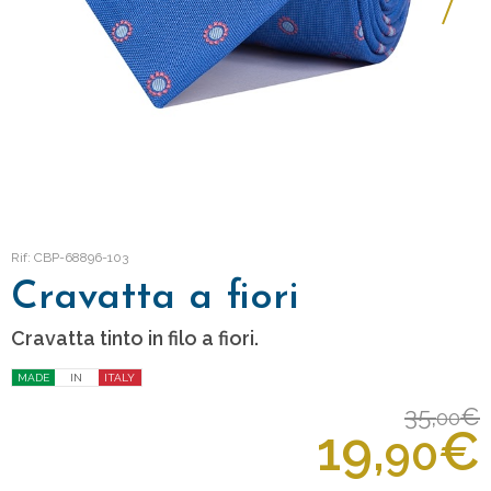
Rif: CBP-68896-103
Cravatta a fiori
Cravatta tinto in filo a fiori.
MADE
IN
ITALY
35,
€
00
19,
€
90