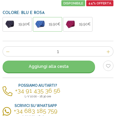
DISPONIBILE
44% OFFERTA
COLORE: BLU E ROSA
19,90€
19,90€
19,90€
Numero
di
articoli
Aggiungi alla cesta
POSSIAMO AIUTARTI?
+34 91 435 36 56
L-V 10:00 - 18:30 ore
SCRIVICI SU WHATSAPP
+34 683 185 759