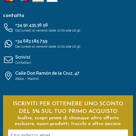
contatto
+34 91 435 36 56
Dal lunedì al venerdì dalle 10:00 alle 20:30
+34 683 185 759
Dal lunedì al venerdì dalle 10:00 alle 20:30
Scrivici
Contattaci
Calle Don Ramón de la Cruz, 47
28001 - Madrid
ISCRIVITI PER OTTENERE UNO SCONTO
DEL 5% SUL TUO PRIMO ACQUISTO
Inoltre, scopri prima di chiunque altro offerte
esclusive, nuovi prodotti, trucchi e altro ancora.
Il