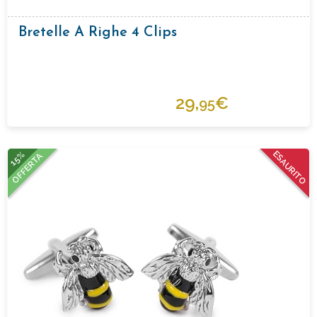
Bretelle A Righe 4 Clips
29,
€
95
15%
ESAURITO
OFFERTA