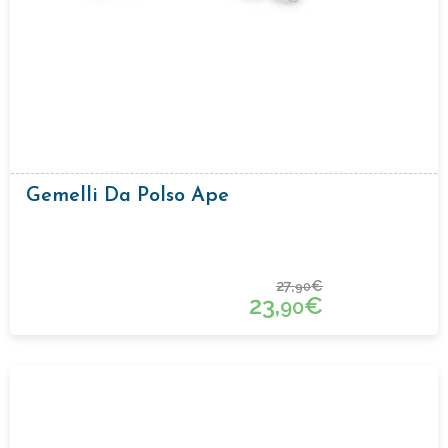
Gemelli Da Polso Ape
27,
€
90
23,
€
90