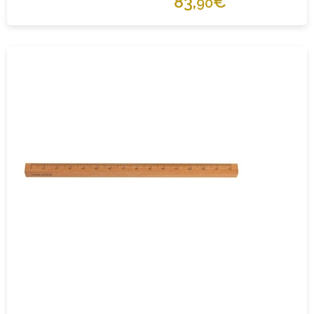
83,
€
90