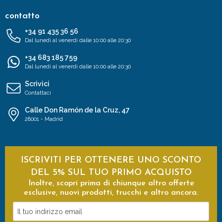
contatto
+34 91 435 36 56
Dal lunedì al venerdì dalle 10:00 alle 20:30
+34 683 185 759
Dal lunedì al venerdì dalle 10:00 alle 20:30
Scrivici
Contattaci
Calle Don Ramón de la Cruz, 47
28001 - Madrid
ISCRIVITI PER OTTENERE UNO SCONTO
DEL 5% SUL TUO PRIMO ACQUISTO
Inoltre, scopri prima di chiunque altro offerte
esclusive, nuovi prodotti, trucchi e altro ancora.
Il
tuo