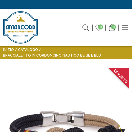
0
0
INIZIO
CATALOGO
BRACCIALETTO IN CORDONCINO NAUTICO BEIGE E BLU
ESAURITO