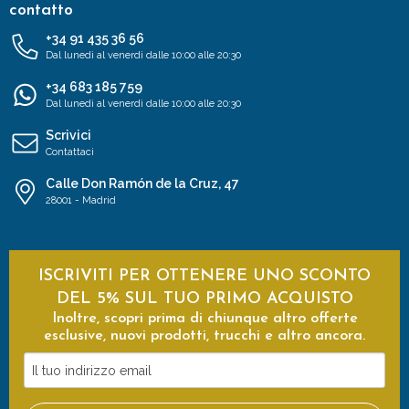
contatto
+34 91 435 36 56
Dal lunedì al venerdì dalle 10:00 alle 20:30
+34 683 185 759
Dal lunedì al venerdì dalle 10:00 alle 20:30
Scrivici
Contattaci
Calle Don Ramón de la Cruz, 47
28001 - Madrid
ISCRIVITI PER OTTENERE UNO SCONTO
DEL 5% SUL TUO PRIMO ACQUISTO
Inoltre, scopri prima di chiunque altro offerte
esclusive, nuovi prodotti, trucchi e altro ancora.
Il
tuo
indirizzo