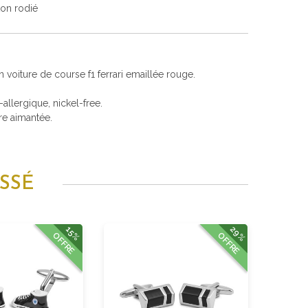
ton rodié
 voiture de course f1 ferrari emaillée rouge.
i-allergique, nickel-free.
re aimantée.
SSÉ
29%
15%
OFFRE
OFFRE