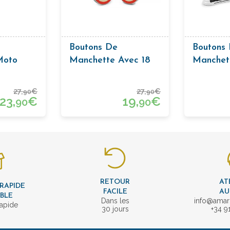
Boutons De
Boutons
Moto
Manchette Avec 18
Manchet
e
Chaussu
Basket
27,
€
27,
€
90
90
23,
€
19,
€
90
90
RETOUR
AT
 RAPIDE
FACILE
AU
IBLE
Dans les
info@amar
rapide
30 jours
+34 9