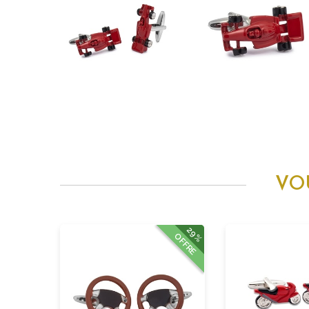
VO
29%
OFFRE