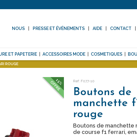
NOUS
PRESSE ET ÉVÉNEMENTS
AIDE
CONTACT
URE ET PAPETERIE
ACCESSOIRES MODE
COSMETIQUES
BOU
ARI ROUGE
15%
Ref: F077-10
OFFRE
Boutons de
manchette f1
rouge
Boutons de manchette r
de course f1 ferrari, em