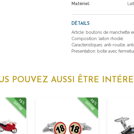
Matériel:
Lai
DÉTAILS
Article: boutons de manchette en
Composition: laiton rhodié.
Caracteristiques: anti-rouille, ant
Presentation: boîte avec fermetu
US POUVEZ AUSSI ÊTRE INTÉRE
29%
15%
OFFRE
OFFRE