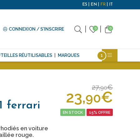
ES
EN
FR
IT
0
0
CONNEXION / S'INSCRIRE
TEILLES RÉUTILISABLES
MARQUES
27,
€
90
23,
€
90
 ferrari
EN STOCK
15% OFFRE
hodiés en voiture
aillée rouge.