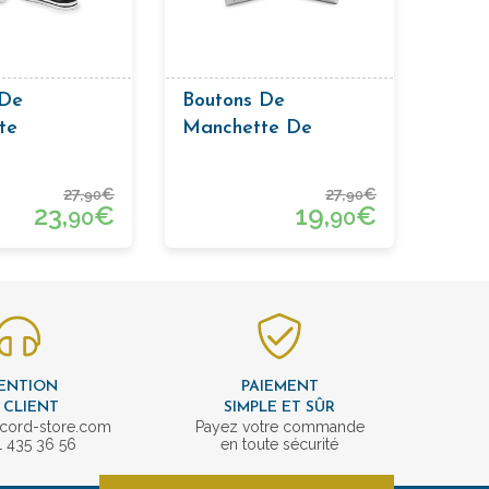
 De
Boutons De
te
Manchette De
res De
Créateur
27,
€
27,
€
90
90
23,
€
19,
€
90
90
ENTION
PAIEMENT
 CLIENT
SIMPLE ET SÛR
cord-store.com
Payez votre commande
1 435 36 56
en toute sécurité