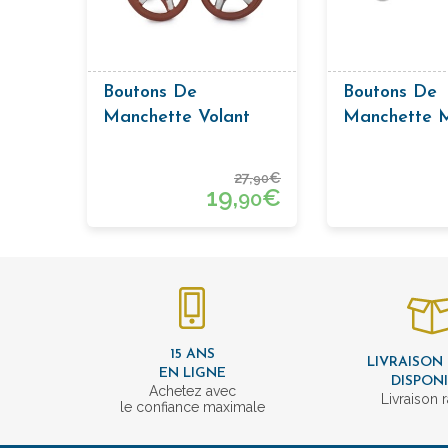
Boutons De
Boutons De
Manchette Volant
Manchette 
Course Roug
27,
€
90
19,
€
90
15 ANS
LIVRAISON
EN LIGNE
DISPON
Achetez avec
Livraison 
le confiance maximale