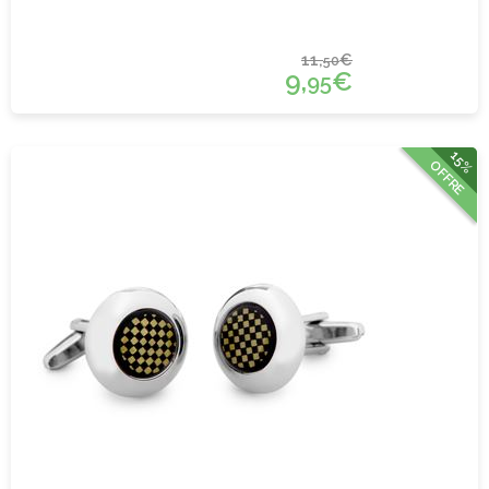
11,
€
50
9,
€
95
15%
OFFRE