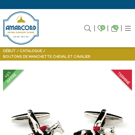
0
0
DÉBUT
CATALOGUE
BOUTONS DE MANCHETTE CHEVAL ET CAVALIER
15%
TERMINÉ
OFFRE