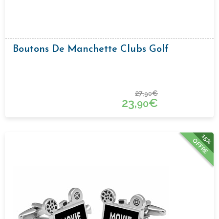
Boutons De Manchette Clubs Golf
27,
€
90
23,
€
90
15%
OFFRE