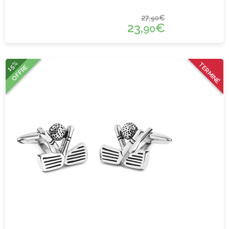
27,
€
90
23,
€
90
15%
TERMINÉ
OFFRE