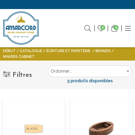
0
0
DÉBUT
CATALOGUE
ÉCRITURE ET PAPETERIE
BRANDS
MAKERS CABINET
Filtres
5 produits disponibles