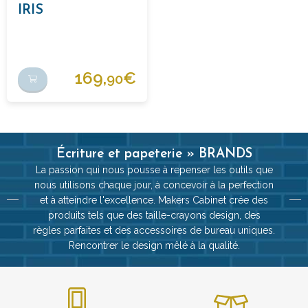
IRIS
169,
€
90
Écriture et papeterie » BRANDS
La passion qui nous pousse à repenser les outils que
nous utilisons chaque jour, à concevoir à la perfection
et à atteindre l'excellence. Makers Cabinet crée des
produits tels que des taille-crayons design, des
règles parfaites et des accessoires de bureau uniques.
Rencontrer le design mêlé à la qualité.