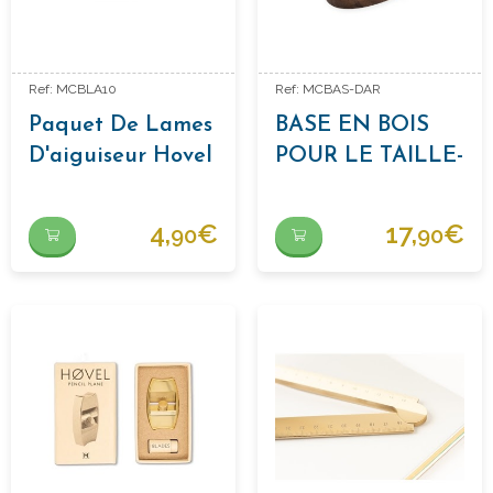
Ref: MCBLA10
Ref: MCBAS-DAR
Paquet De Lames
BASE EN BOIS
D'aiguiseur Hovel
POUR LE TAILLE-
CRAYON
HOLVER
4,
€
17,
€
90
90