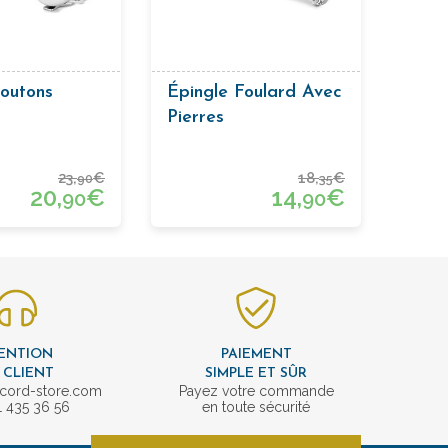
outons
Épingle Foulard Avec
Pierres
23,
€
18,
€
90
35
20,
€
14,
€
90
90
ENTION
PAIEMENT
 CLIENT
SIMPLE ET SÛR
cord-store.com
Payez votre commande
1 435 36 56
en toute sécurité