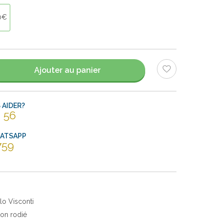
0€
Ajouter au panier
AIDER?
 56
HATSAPP
759
lo Visconti
ton rodié