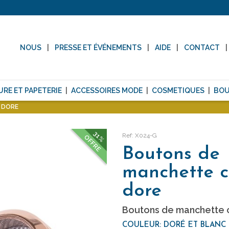
NOUS
PRESSE ET ÉVÉNEMENTS
AIDE
CONTACT
URE ET PAPETERIE
ACCESSOIRES MODE
COSMETIQUES
BOU
 DORE
31%
Ref: X024-G
OFFRE
Boutons de
manchette cr
dore
Boutons de manchette cr
COULEUR: DORÉ ET BLANC