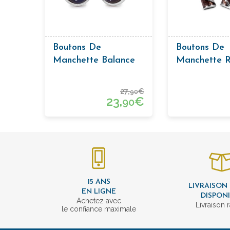
Boutons De
Boutons De
Manchette Balance
Manchette R
Justice
En Sac A Go
27,
€
90
23,
€
90
15 ANS
LIVRAISON
EN LIGNE
DISPON
Achetez avec
Livraison 
le confiance maximale