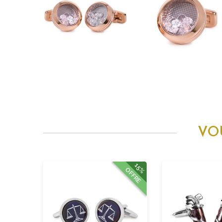
VO
15%
OFFRE