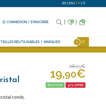
ES
EN
FR
IT
0
0
CONNEXION / S'INSCRIRE
TEILLES RÉUTILISABLES
MARQUES
28,
€
65
19,
€
90
istal
EN STOCK
31% OFFRE
istal ronds.