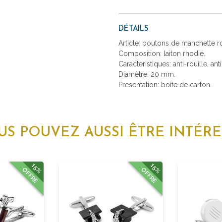
DÉTAILS
Article: boutons de manchette r
Composition: laiton rhodié.
Caracteristiques: anti-rouille, ant
Diamètre: 20 mm.
Presentation: boîte de carton.
US POUVEZ AUSSI ÊTRE INTÉRE
15%
15%
OFFRE
OFFRE