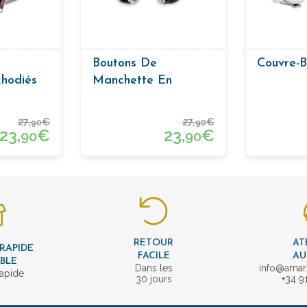
Boutons De
Couvre-B
hodiés
Manchette En
lf Noir
Barrette
27,
€
27,
€
90
90
23,
€
23,
€
90
90
RETOUR
AT
 RAPIDE
FACILE
AU
IBLE
Dans les
info@amar
rapide
30 jours
+34 9