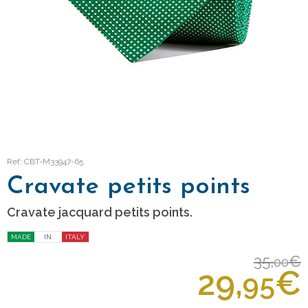
Ref: CBT-M33947-65
Cravate petits points
Cravate jacquard petits points.
MADE
IN
ITALY
35,
€
00
29,
€
95