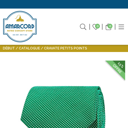
0
0
DÉBUT
CATALOGUE
CRAVATE PETITS POINTS
15%
OFFRE