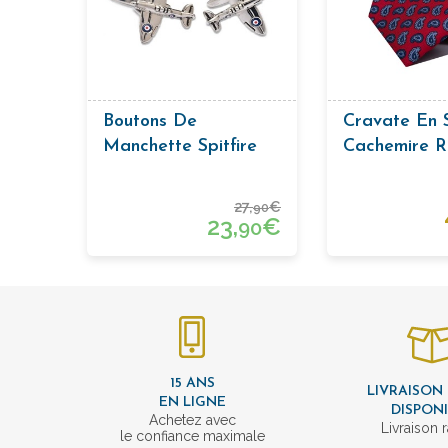
Boutons De
Cravate En 
Manchette Spitfire
Cachemire 
27,
€
90
23,
€
90
15 ANS
LIVRAISON
EN LIGNE
DISPON
Achetez avec
Livraison 
le confiance maximale