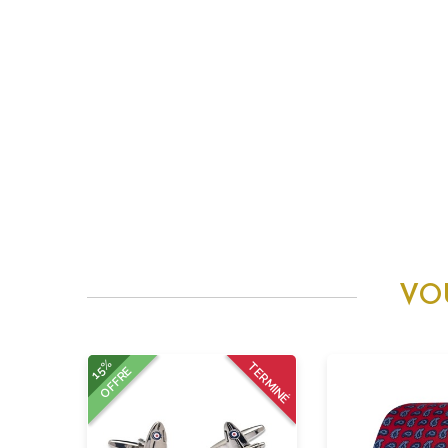
VO
15%
TERMINÉ
OFFRE