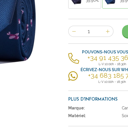
39,90€
39,
Nombre
d'items
POUVONS-NOUS VOUS 
+34 91 435 36
L-V 10:00h - 18:30h
ÉCRIVEZ-NOUS SUR W
+34 683 185 
L-V 10:00h - 18:30h
PLUS D'INFORMATIONS
Marque:
Car
Matériel:
Soi