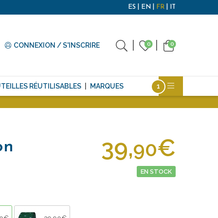
ES
EN
FR
IT
0
0
CONNEXION / S'INSCRIRE
TEILLES RÉUTILISABLES
MARQUES
39,
€
90
on
EN STOCK