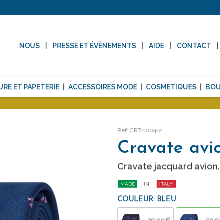
NOUS
PRESSE ET ÉVÉNEMENTS
AIDE
CONTACT
URE ET PAPETERIE
ACCESSOIRES MODE
COSMETIQUES
BOU
Ref: CRT-1004-2
Cravate avi
Cravate jacquard avion.
MADE
IN
ITALY
COULEUR: BLEU