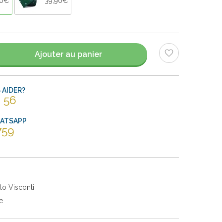
90€
39,90€
Ajouter au panier
AIDER?
 56
HATSAPP
759
lo Visconti
e