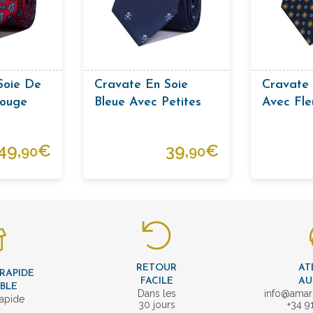
Soie De
Cravate En Soie
Cravate 
Rouge
Bleue Avec Petites
Avec Fle
Têtes De Mort
49,
€
39,
€
90
90
RETOUR
AT
 RAPIDE
FACILE
AU
IBLE
Dans les
info@amar
rapide
30 jours
+34 9