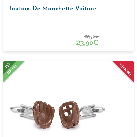
Boutons De Manchette Voiture
27,
€
90
23,
€
90
15%
TERMINÉ
OFFRE