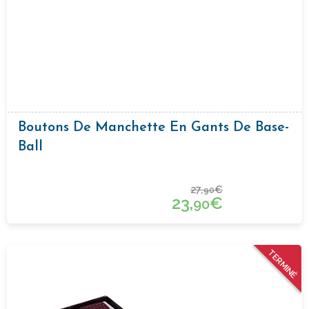
Boutons De Manchette En Gants De Base-
Ball
27,
€
90
23,
€
90
TERMINÉ