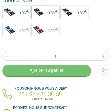
COULEUR: NOIR
29,95€
29,95€
29,95€
29,95€
29,95€
Nombre
d'items
Ajouter au panier
POUVONS-NOUS VOUS AIDER?
+34 91 435 36 56
L-V 10:00h - 18:30h
ÉCRIVEZ-NOUS SUR WHATSAPP