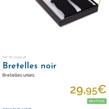
Ref: TR-LS305-4P
Bretelles noir
Bretelles unies.
29,
€
95
EN STOCK