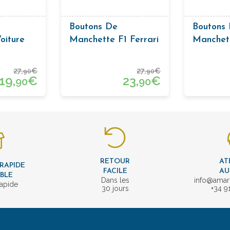
Boutons De
Boutons
oiture
Manchette F1 Ferrari
Manchet
Rouge
Numero 
27,
€
27,
€
90
90
19,
€
23,
€
90
90
RETOUR
AT
 RAPIDE
FACILE
AU
IBLE
Dans les
info@amar
rapide
30 jours
+34 9