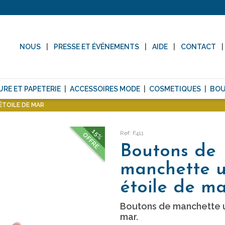
NOUS
PRESSE ET ÉVÉNEMENTS
AIDE
CONTACT
URE ET PAPETERIE
ACCESSOIRES MODE
COSMETIQUES
BOU
TOILE DE MAR
15%
Ref: F411
OFFRE
Boutons de
manchette 
étoile de m
Boutons de manchette u
mar.