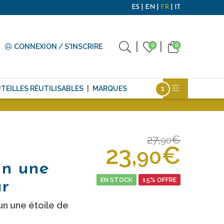
ES
EN
FR
IT
0
0
CONNEXION / S'INSCRIRE
TEILLES RÉUTILISABLES
MARQUES
27,
€
90
23,
€
90
un une
EN STOCK
15% OFFRE
ar
n une étoile de