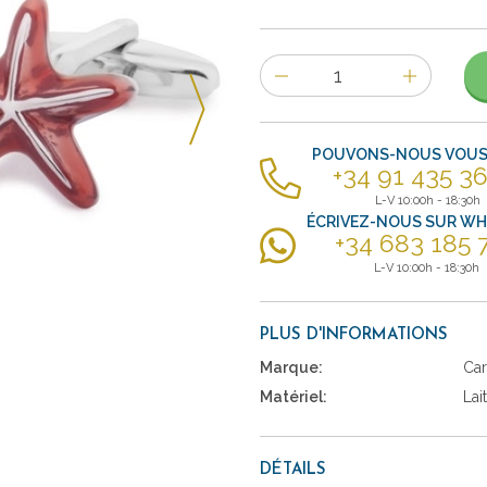
Nombre
d'items
POUVONS-NOUS VOUS 
+34 91 435 36
L-V 10:00h - 18:30h
ÉCRIVEZ-NOUS SUR W
+34 683 185 
L-V 10:00h - 18:30h
PLUS D'INFORMATIONS
Marque:
Car
Matériel:
Lai
DÉTAILS