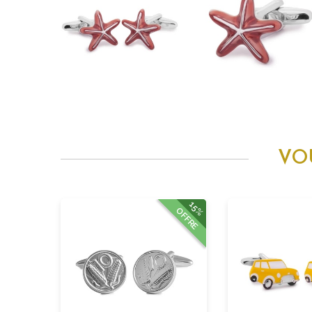
VO
15%
OFFRE