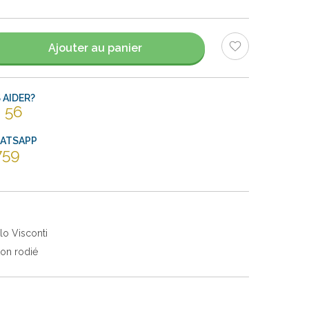
Ajouter au panier
AIDER?
 56
HATSAPP
759
lo Visconti
ton rodié