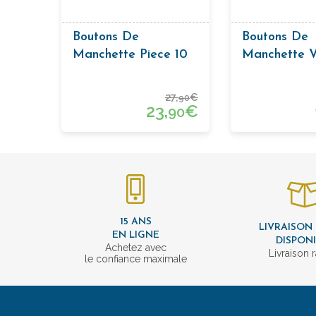
Boutons De
Boutons De
Manchette Piece 10
Manchette V
Lires
Mini Jaune
27,
€
90
23,
€
90
15 ANS
LIVRAISON
EN LIGNE
DISPON
Achetez avec
Livraison 
le confiance maximale