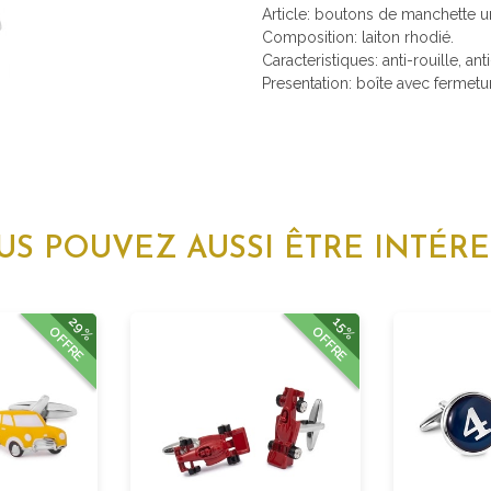
Article: boutons de manchette u
Composition: laiton rhodié.
Caracteristiques: anti-rouille, ant
Presentation: boîte avec fermetu
US POUVEZ AUSSI ÊTRE INTÉRE
29%
15%
OFFRE
OFFRE