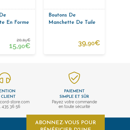
 De
Boutons De
te En Forme
Manchette De Tuile
4
Blu
20,
€
85
39,
€
90
15,
€
90
ENTION
PAIEMENT
 CLIENT
SIMPLE ET SÛR
cord-store.com
Payez votre commande
1 435 36 56
en toute sécurité
ABONNEZ-VOUS POUR