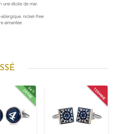
n une étoile de mar.
i-allergique, nickel-free.
re aimantée.
SSÉ
24%
TERMINÉ
OFFRE