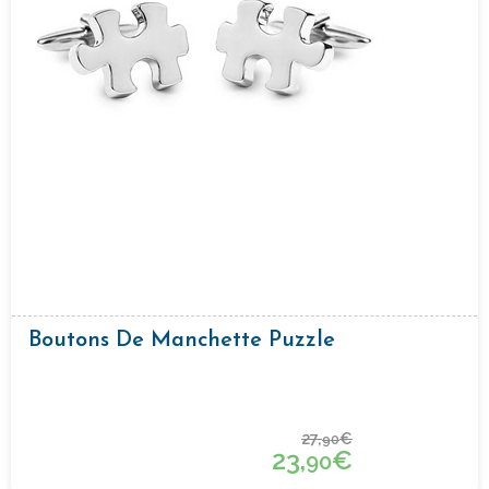
Boutons De Manchette Puzzle
27,
€
90
23,
€
90