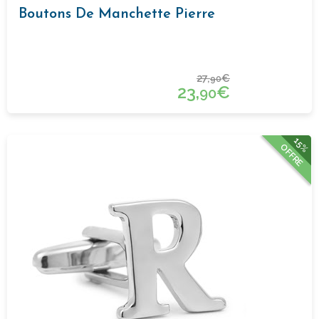
Boutons De Manchette Pierre
27,
€
90
23,
€
90
15%
OFFRE