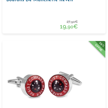
Boutons De Manchette Réveil
27,
€
90
19,
€
90
29%
OFFRE