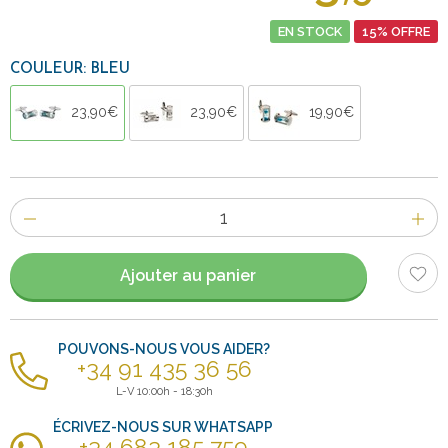
EN STOCK
15% OFFRE
COULEUR: BLEU
23,90€
23,90€
19,90€
Nombre
d'items
Ajouter au panier
POUVONS-NOUS VOUS AIDER?
+34 91 435 36 56
L-V 10:00h - 18:30h
ÉCRIVEZ-NOUS SUR WHATSAPP
+34 683 185 759