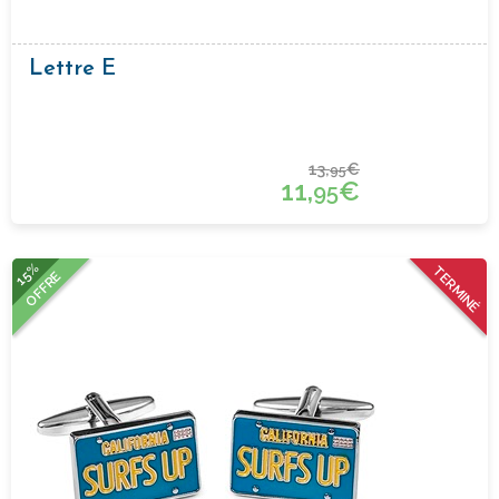
Lettre E
13,
€
95
11,
€
95
15%
TERMINÉ
OFFRE