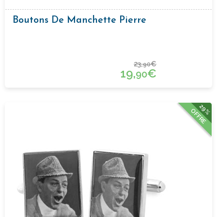
Boutons De Manchette Pierre
23,
€
90
19,
€
90
29%
OFFRE