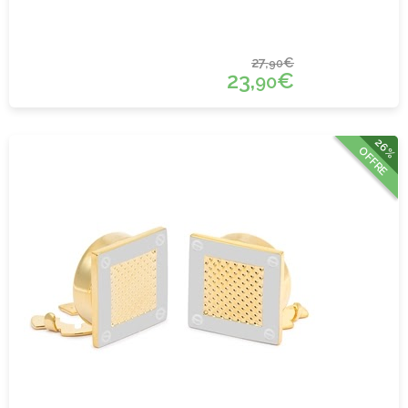
27,
€
90
23,
€
90
26%
OFFRE