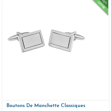
15%
OFFRE
Boutons De Manchette Classiques