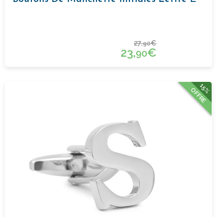
27,
€
90
23,
€
90
15%
OFFRE