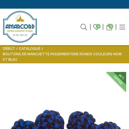
0
0
DÉBUT
CATALOGUE
BOUTONS DE MANCHETTE PASSEMENTERIE RONDS COULEURS NOIR
ET BLEU
34%
OFFRE