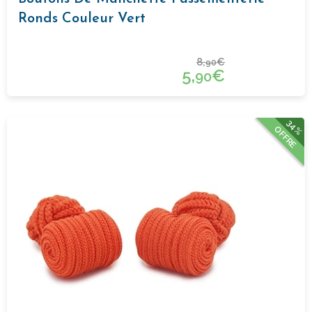
Ronds Couleur Vert
8,
€
90
5,
€
90
34%
OFFRE