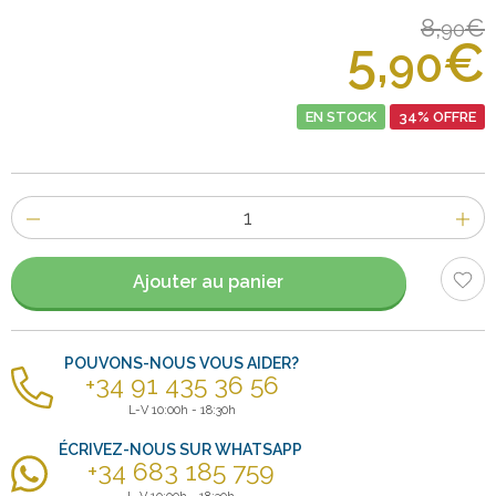
8,
€
90
5,
€
90
EN STOCK
34% OFFRE
Nombre
d'items
Ajouter au panier
POUVONS-NOUS VOUS AIDER?
+34 91 435 36 56
L-V 10:00h - 18:30h
ÉCRIVEZ-NOUS SUR WHATSAPP
+34 683 185 759