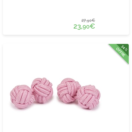
27,
€
90
23,
€
90
34%
OFFRE