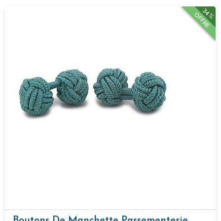
34%
OFFRE
Boutons De Manchette Passementerie