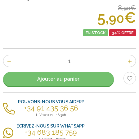
8,
€
90
5,
€
90
EN STOCK
34% OFFRE
Nombre
d'items
Ajouter au panier
POUVONS-NOUS VOUS AIDER?
+34 91 435 36 56
L-V 10:00h - 18:30h
ÉCRIVEZ-NOUS SUR WHATSAPP
+34 683 185 759