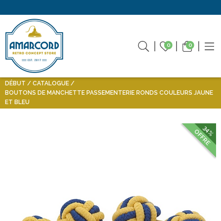
0
0
DÉBUT
CATALOGUE
BOUTONS DE MANCHETTE PASSEMENTERIE RONDS COULEURS JAUNE
ET BLEU
34%
OFFRE