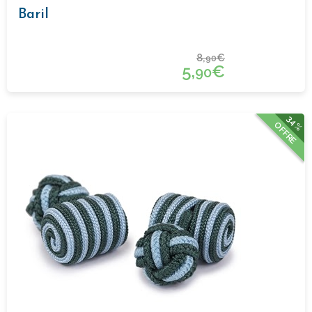
Baril
8,
€
90
5,
€
90
34%
OFFRE