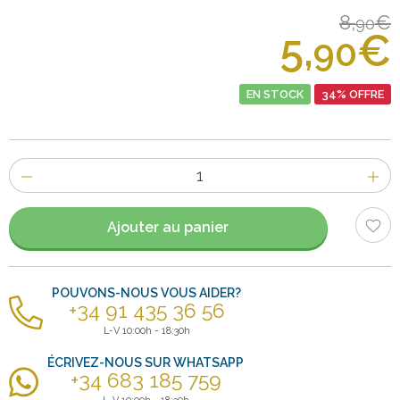
8,
€
90
5,
€
90
EN STOCK
34% OFFRE
Nombre
d'items
Ajouter au panier
POUVONS-NOUS VOUS AIDER?
+34 91 435 36 56
L-V 10:00h - 18:30h
ÉCRIVEZ-NOUS SUR WHATSAPP
+34 683 185 759