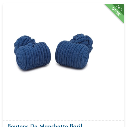
34%
OFFRE
Boutons De Manchette Baril