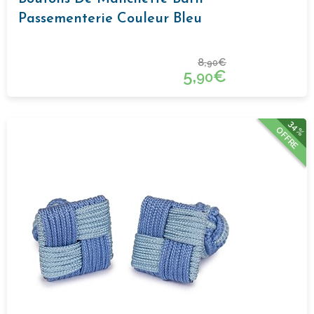
Passementerie Couleur Bleu
8,
€
90
5,
€
90
34%
OFFRE