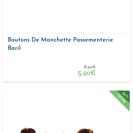
Boutons De Manchette Passementerie
Baril
8,
€
90
5,
€
90
34%
OFFRE