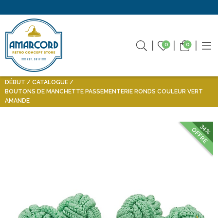
0
0
DÉBUT
CATALOGUE
BOUTONS DE MANCHETTE PASSEMENTERIE RONDS COULEUR VERT
AMANDE
34%
OFFRE