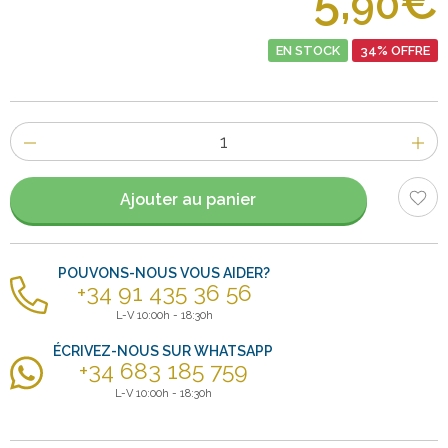
5,
€
90
EN STOCK
34% OFFRE
Nombre
d'items
Ajouter au panier
POUVONS-NOUS VOUS AIDER?
+34 91 435 36 56
L-V 10:00h - 18:30h
ÉCRIVEZ-NOUS SUR WHATSAPP
+34 683 185 759
L-V 10:00h - 18:30h