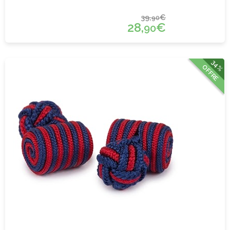
39,
€
90
28,
€
90
34%
OFFRE