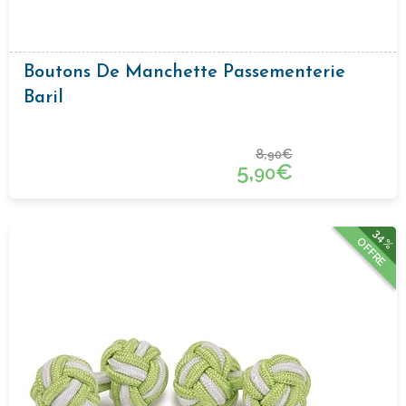
Boutons De Manchette Passementerie
Baril
8,
€
90
5,
€
90
34%
OFFRE