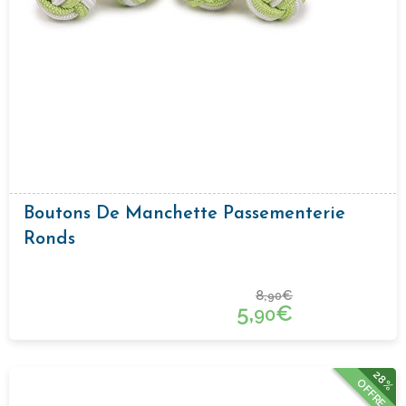
Boutons De Manchette Passementerie
Ronds
8,
€
90
5,
€
90
28%
OFFRE