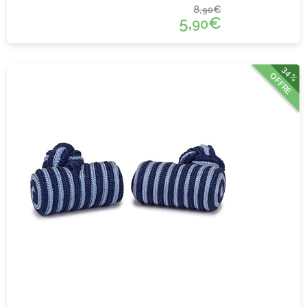
8,
€
90
5,
€
90
34%
OFFRE