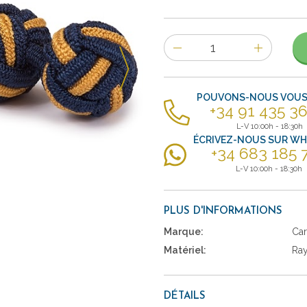
Nombre
d'items
POUVONS-NOUS VOUS 
+34 91 435 36
L-V 10:00h - 18:30h
ÉCRIVEZ-NOUS SUR W
+34 683 185 
L-V 10:00h - 18:30h
PLUS D'INFORMATIONS
Marque:
Car
Matériel:
Ra
DÉTAILS