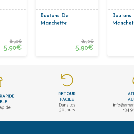
Boutons De
Boutons
Manchette
Manchet
ie
Passementerie
Passeme
Carrés
Couleur 
8,
€
8,
€
90
90
5,
€
5,
€
90
90
RETOUR
AT
 RAPIDE
FACILE
AU
IBLE
Dans les
info@amar
rapide
30 jours
+34 9