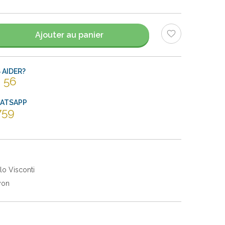
Ajouter au panier
AIDER?
 56
HATSAPP
759
lo Visconti
yon