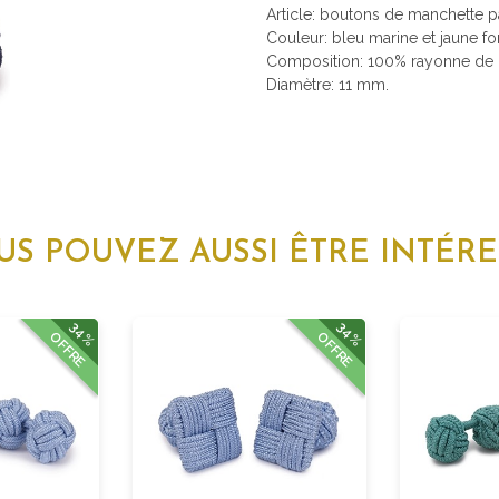
Article: boutons de manchette 
Couleur: bleu marine et jaune fo
Composition: 100% rayonne de h
Diamètre: 11 mm.
US POUVEZ AUSSI ÊTRE INTÉRE
34%
34%
OFFRE
OFFRE