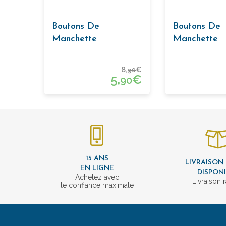
Boutons De
Boutons De
Manchette
Manchette
Passementerie Baril
Passementer
Céleste
8,
€
90
5,
€
90
15 ANS
LIVRAISON
EN LIGNE
DISPON
Achetez avec
Livraison 
le confiance maximale