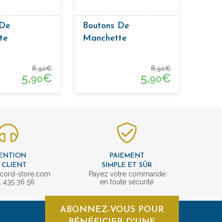
 De
Boutons De
te
Manchette
nterie Ronds
Passementerie
Vert
Carrés
8,
€
8,
€
90
90
5,
€
5,
€
90
90
ENTION
PAIEMENT
 CLIENT
SIMPLE ET SÛR
cord-store.com
Payez votre commande
1 435 36 56
en toute sécurité
ABONNEZ-VOUS POUR