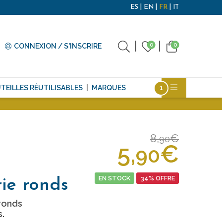
ES
EN
FR
IT
0
0
CONNEXION / S'INSCRIRE
TEILLES RÉUTILISABLES
MARQUES
8,
€
90
5,
€
90
EN STOCK
34% OFFRE
ie ronds
ronds
.