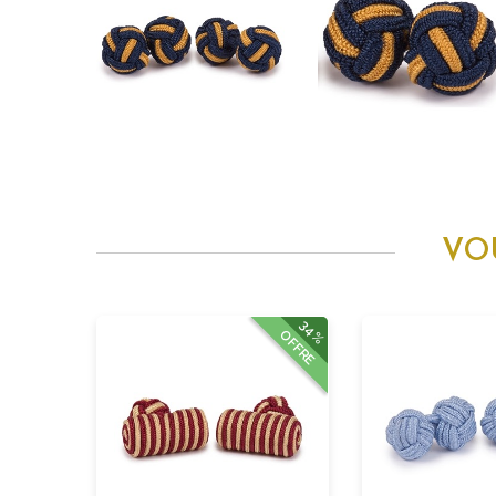
VO
34%
OFFRE