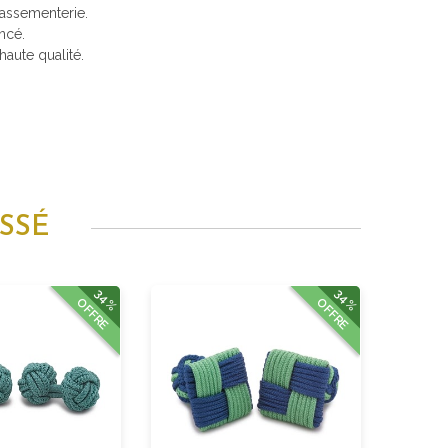
passementerie.
ncé.
aute qualité.
SSÉ
34%
34%
OFFRE
OFFRE