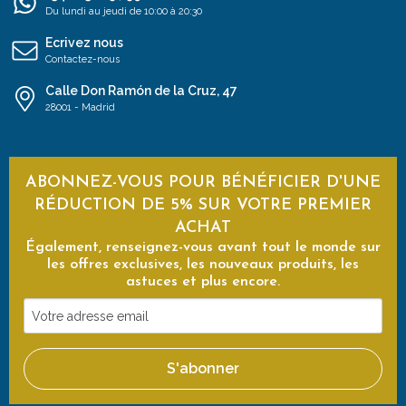
Du lundi au jeudi de 10:00 à 20:30
Ecrivez nous
Contactez-nous
Calle Don Ramón de la Cruz, 47
28001 - Madrid
ABONNEZ-VOUS POUR BÉNÉFICIER D'UNE
RÉDUCTION DE 5% SUR VOTRE PREMIER
ACHAT
Également, renseignez-vous avant tout le monde sur
les offres exclusives, les nouveaux produits, les
astuces et plus encore.
Votre
adresse
email
S'abonner