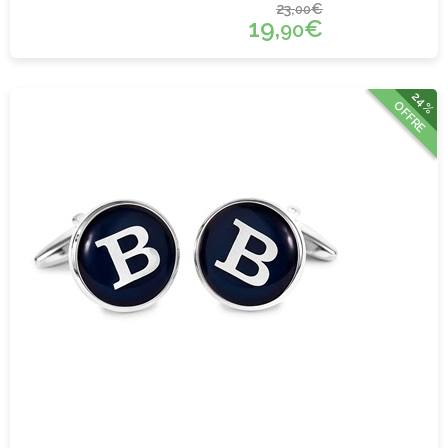
23,
€
00
19,
€
90
24%
OFFRE