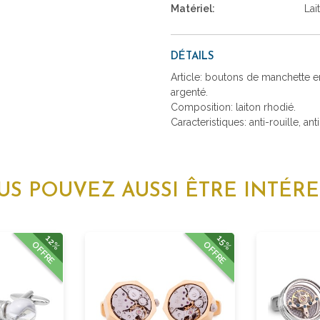
Matériel:
Lai
DÉTAILS
Article: boutons de manchette 
argenté.
Composition: laiton rhodié.
Caracteristiques: anti-rouille, ant
US POUVEZ AUSSI ÊTRE INTÉRE
12%
15%
OFFRE
OFFRE