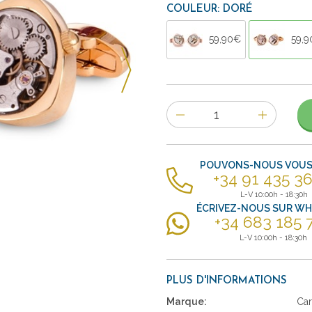
COULEUR: DORÉ
59,90€
59,
Nombre
d'items
POUVONS-NOUS VOUS 
+34 91 435 36
L-V 10:00h - 18:30h
ÉCRIVEZ-NOUS SUR W
+34 683 185 
L-V 10:00h - 18:30h
PLUS D'INFORMATIONS
Marque:
Car