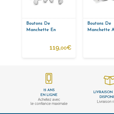
Boutons De
Boutons De
Manchette En
Manchette 
Argent En Forme De
Transparent
Griffon
119,
€
00
15 ANS
LIVRAISON
EN LIGNE
DISPON
Achetez avec
Livraison 
le confiance maximale