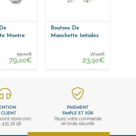
 De
Boutons De
te Montre
Manchette Initiales
99,
€
27,
€
00
90
79,
€
23,
€
00
90
ENTION
PAIEMENT
 CLIENT
SIMPLE ET SÛR
cord-store.com
Payez votre commande
1 435 36 56
en toute sécurité