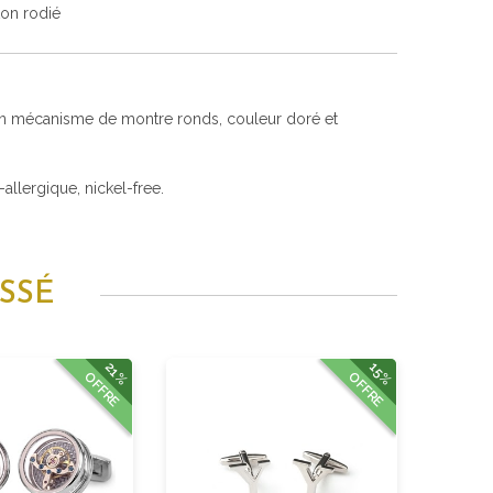
ton rodié
en mécanisme de montre ronds, couleur doré et
i-allergique, nickel-free.
SSÉ
21%
15%
OFFRE
OFFRE