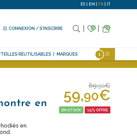
ES
EN
FR
IT
0
0
CONNEXION / S'INSCRIRE
TEILLES RÉUTILISABLES
MARQUES
69,
€
90
59,
€
90
montre en
EN STOCK
15% OFFRE
rhodiés en
ond.