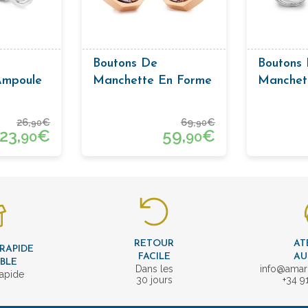
Boutons De
Boutons
Ampoule
Manchette En Forme
Manchet
e
De Montre En Or
26,
€
69,
€
90
90
23,
€
59,
€
90
90
RETOUR
AT
 RAPIDE
FACILE
AU
IBLE
Dans les
info@amar
rapide
30 jours
+34 9