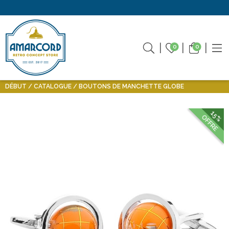
0
0
DÉBUT
CATALOGUE
BOUTONS DE MANCHETTE GLOBE
15%
OFFRE