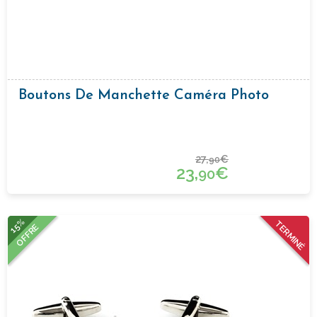
Boutons De Manchette Caméra Photo
27,
€
90
23,
€
90
15%
TERMINÉ
OFFRE