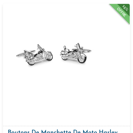
15%
OFFRE
Boutons De Manchette De Moto Harley