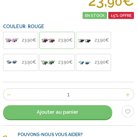
23,
€
90
EN STOCK
15% OFFRE
COULEUR: ROUGE
23,90€
23,90€
23,90€
23,90€
23,90€
23,90€
Nombre
d'items
Ajouter au panier
POUVONS-NOUS VOUS AIDER?