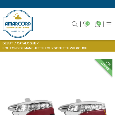
0
0
DÉBUT
CATALOGUE
BOUTONS DE MANCHETTE FOURGONETTE VW ROUGE
15%
OFFRE