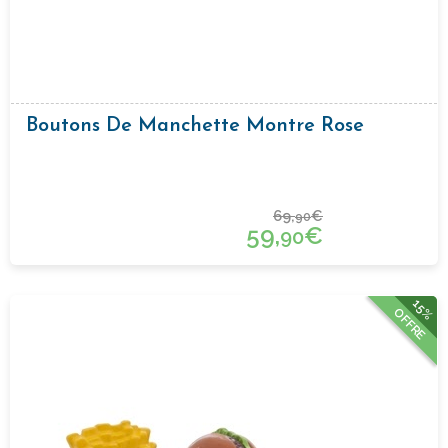
Boutons De Manchette Montre Rose
69,
€
90
59,
€
90
15%
OFFRE