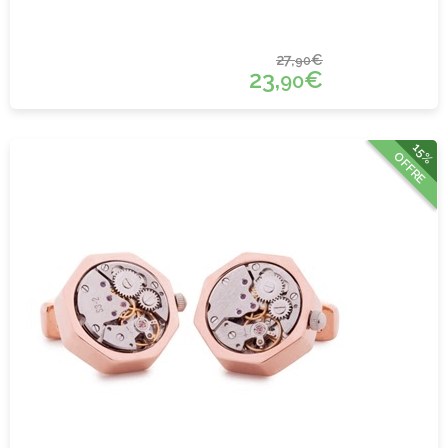
27,
€
90
23,
€
90
15%
OFFRE