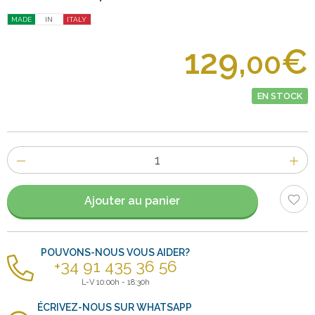
MADE
IN
ITALY
129,
€
00
EN STOCK
Nombre
d'items
Ajouter au panier
POUVONS-NOUS VOUS AIDER?
+34 91 435 36 56
L-V 10:00h - 18:30h
ÉCRIVEZ-NOUS SUR WHATSAPP