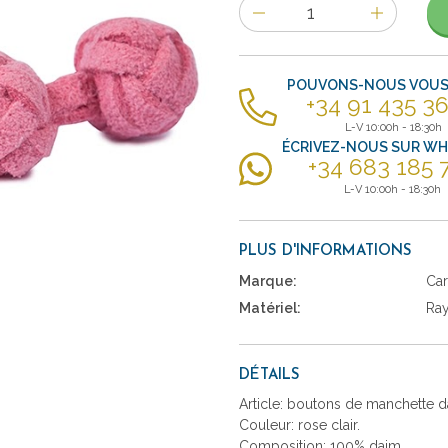
Nombre
d'items
POUVONS-NOUS VOUS 
+34 91 435 36
L-V 10:00h - 18:30h
ÉCRIVEZ-NOUS SUR W
+34 683 185 
L-V 10:00h - 18:30h
PLUS D'INFORMATIONS
Marque:
Car
Matériel:
Ra
DÉTAILS
Article: boutons de manchette d
Couleur: rose clair.
Composition: 100% daim.