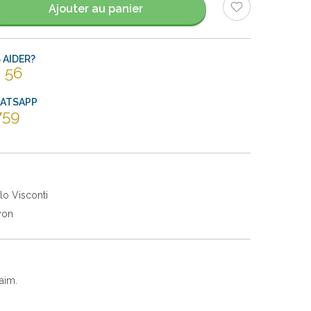
Ajouter au panier
AIDER?
 56
HATSAPP
759
lo Visconti
yon
aim.