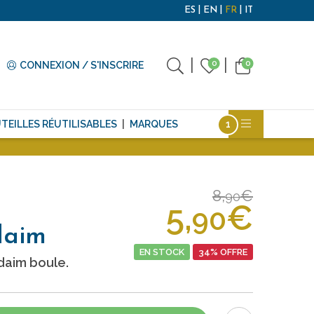
ES
EN
FR
IT
0
0
CONNEXION / S'INSCRIRE
TEILLES RÉUTILISABLES
MARQUES
8,
€
90
5,
€
90
daim
EN STOCK
34% OFFRE
daim boule.