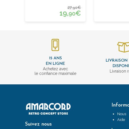
27,
€
90
19,
€
90
15 ANS
LIVRAISON
EN LIGNE
DISPON
Achetez avec
Livraison 
le confiance maximale
Informa
Nous
Aide
Suivez nous