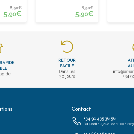
Et Marron
Carrés
8,
€
8,
€
90
90
5,
€
5,
€
90
90
RETOUR
AT
 RAPIDE
FACILE
AU
IBLE
Dans les
info@amar
rapide
30 jours
+34 9
tions
Contact
+34 91 435 36 56
Du lundi au jeudi de 10:00 à 20:3