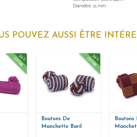
Diamètre: 11 mm.
US POUVEZ AUSSI ÊTRE INTÉRE
34%
34%
OFFRE
OFFRE
Boutons De
Boutons
Manchette Baril
Manchet
e Baril
Passementerie Bleu
Passeme