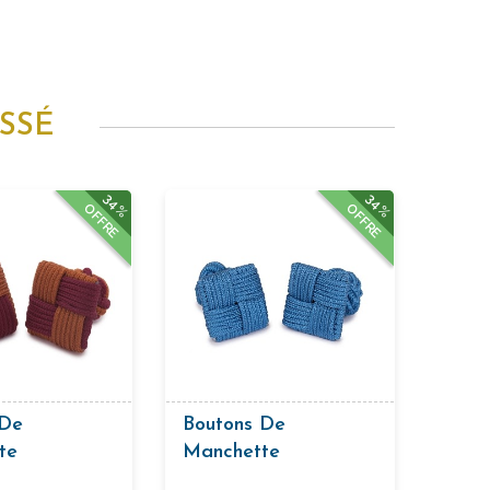
SSÉ
34%
34%
OFFRE
OFFRE
 De
Boutons De
te
Manchette
nterie
Passementerie De