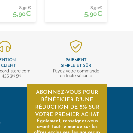
Forme Carrée Bleu
8,
€
8,
€
90
90
5,
€
5,
€
90
90
ENTION
PAIEMENT
 CLIENT
SIMPLE ET SÛR
cord-store.com
Payez votre commande
1 435 36 56
en toute sécurité
ABONNEZ-VOUS POUR
BÉNÉFICIER D'UNE
RÉDUCTION DE 5% SUR
VOTRE PREMIER ACHAT
Également, renseignez-vous
0
avant tout le monde sur les
offres exclusives, les nouveaux