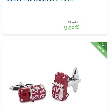
Boutons De Manchette Pierre
23,
€
90
9,
€
90
15%
OFFRE