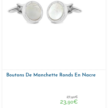
Boutons De Manchette Ronds En Nacre
27,
€
90
23,
€
90