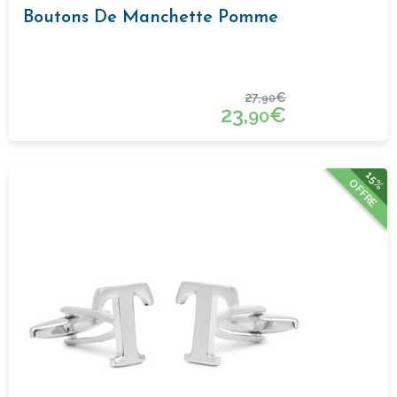
Boutons De Manchette Pomme
27,
€
90
23,
€
90
15%
OFFRE