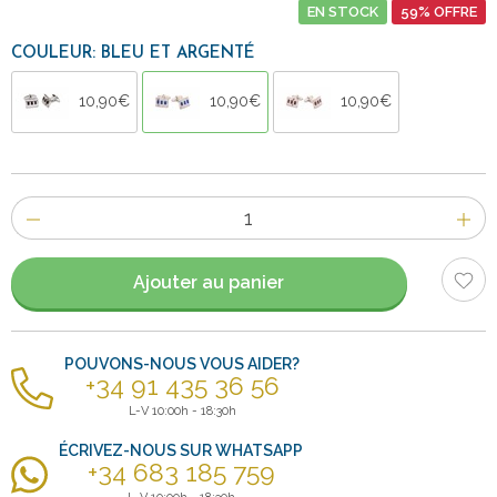
EN STOCK
59% OFFRE
COULEUR: BLEU ET ARGENTÉ
10,90€
10,90€
10,90€
Nombre
d'items
Ajouter au panier
POUVONS-NOUS VOUS AIDER?
+34 91 435 36 56
L-V 10:00h - 18:30h
ÉCRIVEZ-NOUS SUR WHATSAPP
+34 683 185 759