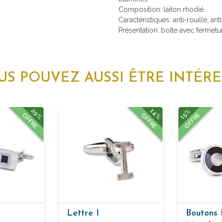
Composition: laiton rhodié.
Caractéristiques: anti-rouille, ant
Présentation: boîte avec fermetu
US POUVEZ AUSSI ÊTRE INTÉRE
29%
14%
15%
OFFRE
OFFRE
OFFRE
Lettre I
Boutons