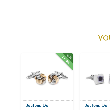
VO
15%
OFFRE
Boutons De
Boutons De