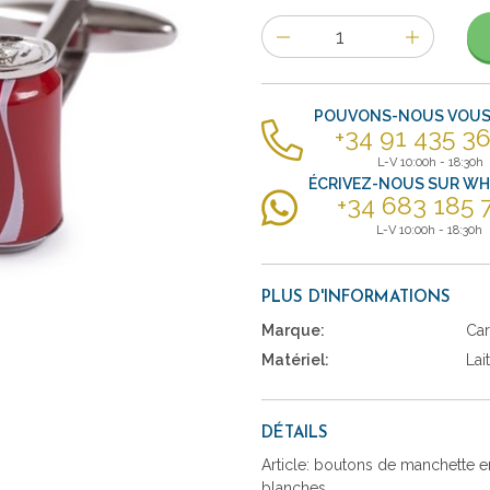
Nombre
d'items
POUVONS-NOUS VOUS 
+34 91 435 36
L-V 10:00h - 18:30h
ÉCRIVEZ-NOUS SUR W
+34 683 185 
L-V 10:00h - 18:30h
PLUS D'INFORMATIONS
Marque:
Car
Matériel:
Lai
DÉTAILS
Article: boutons de manchette en
blanches.