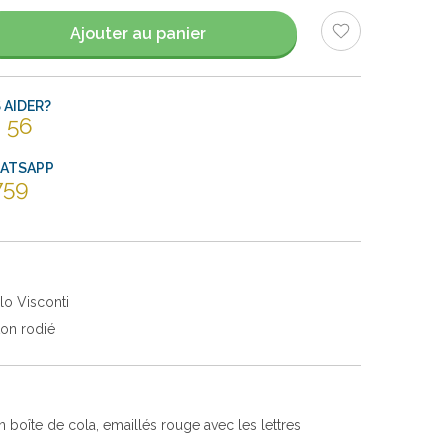
Ajouter au panier
AIDER?
 56
HATSAPP
759
lo Visconti
ton rodié
 boîte de cola, emaillés rouge avec les lettres