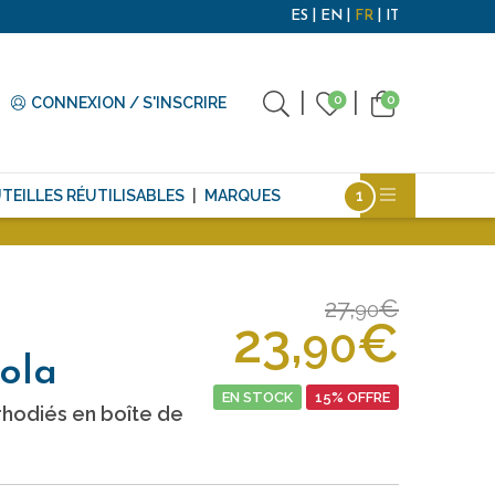
ES
EN
FR
IT
0
0
CONNEXION / S'INSCRIRE
TEILLES RÉUTILISABLES
MARQUES
27,
€
90
23,
€
90
ola
EN STOCK
15% OFFRE
hodiés en boîte de