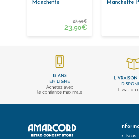
Manchette
Manchette P
Classiques
Carrés.
27,
€
90
23,
€
90
15 ANS
LIVRAISON
EN LIGNE
DISPON
Achetez avec
Livraison 
le confiance maximale
Informa
Nous