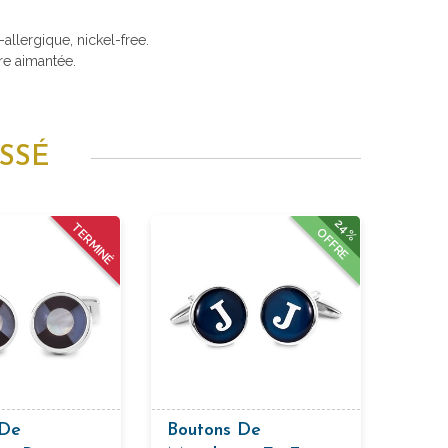
i-allergique, nickel-free.
re aimantée.
SSÉ
24%
TERMINÉ
OFFRE
 De
Boutons De