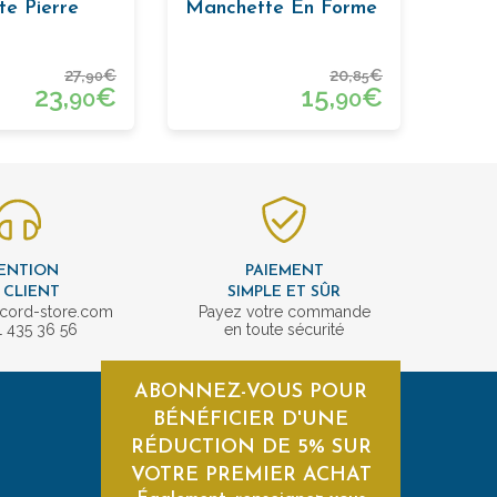
e Pierre
Manchette En Forme
De Lettre J
27,
€
20,
€
90
85
23,
€
15,
€
90
90
ENTION
PAIEMENT
 CLIENT
SIMPLE ET SÛR
cord-store.com
Payez votre commande
1 435 36 56
en toute sécurité
ABONNEZ-VOUS POUR
BÉNÉFICIER D'UNE
RÉDUCTION DE 5% SUR
VOTRE PREMIER ACHAT