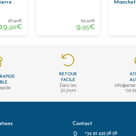
ierre
Manchett
27,
€
11,
€
90
50
19,
€
9,
€
90
95
RETOUR
AT
 RAPIDE
FACILE
AU
IBLE
Dans les
info@amar
rapide
30 jours
+34 9
tions
Contact
+34 91 435 36 56