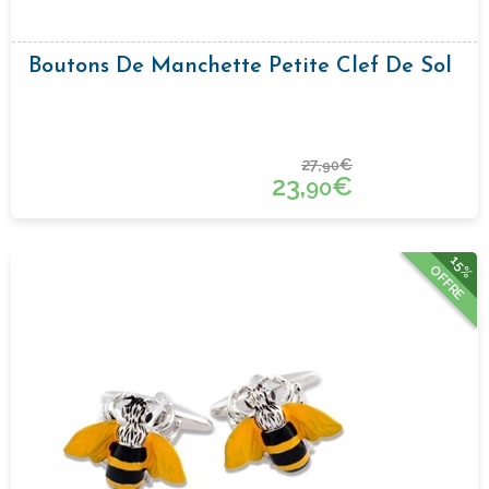
Boutons De Manchette Petite Clef De Sol
27,
€
90
23,
€
90
15%
OFFRE