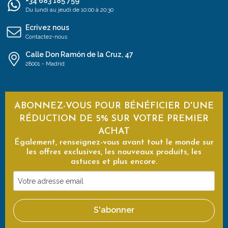
+34 683 185 759
Du lundi au jeudi de 10:00 à 20:30
Ecrivez nous
Contactez-nous
Calle Don Ramón de la Cruz, 47
28001 - Madrid
ABONNEZ-VOUS POUR BÉNÉFICIER D'UNE
RÉDUCTION DE 5% SUR VOTRE PREMIER
ACHAT
Également, renseignez-vous avant tout le monde sur
les offres exclusives, les nouveaux produits, les
astuces et plus encore.
Votre
adresse
email
S'abonner