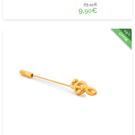
23,
€
45
9,
€
90
19%
OFFRE