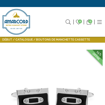
0
0
DÉBUT
CATALOGUE
BOUTONS DE MANCHETTE CASSETTE
15%
OFFRE