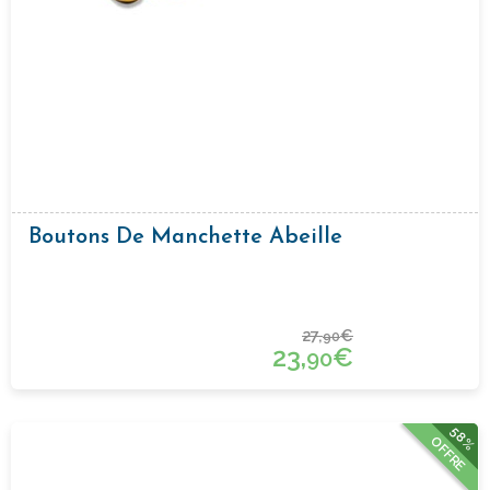
Boutons De Manchette Abeille
27,
€
90
23,
€
90
58%
OFFRE