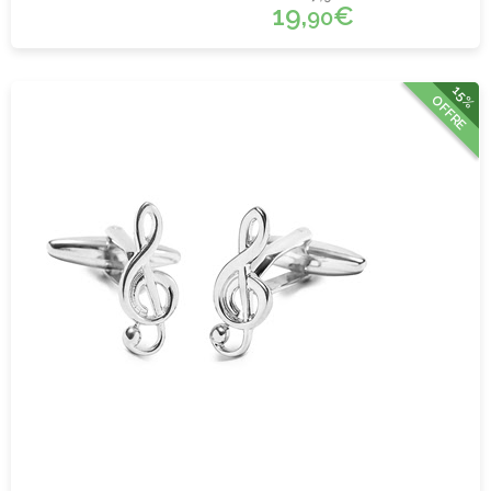
19,
€
90
15%
OFFRE